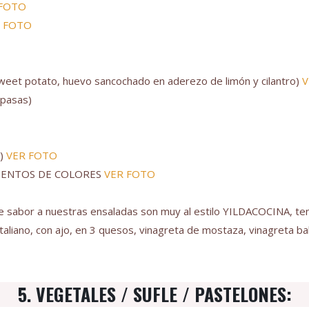
 FOTO
 FOTO
et potato, huevo sancochado en aderezo de limón y cilantro)
V
 pasas)
o)
VER FOTO
MIENTOS DE COLORES
VER FOTO
 sabor a nuestras ensaladas son muy al estilo YILDACOCINA, te
 italiano, con ajo, en 3 quesos, vinagreta de mostaza, vinagreta b
5. VEGETALES / SUFLE / PASTELONES: