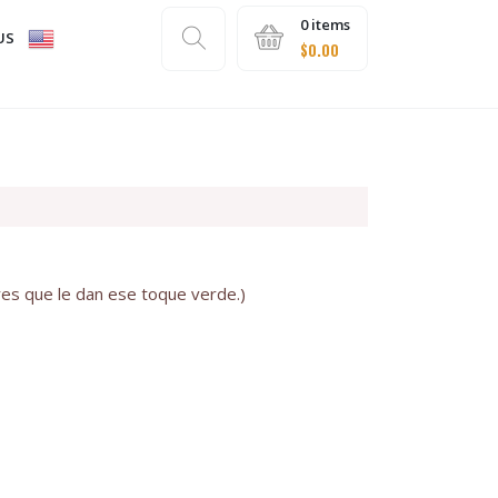
0 items
US
$
0.00
es que le dan ese toque verde.)